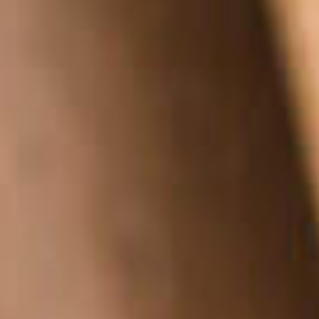
Jobs
Unternehmen
Blog
Jobs
Downloads & Presse
Downloads & Presse
Multimedia
Multimedia
Impressum
Impressum
Datenschutz
Datenschutz