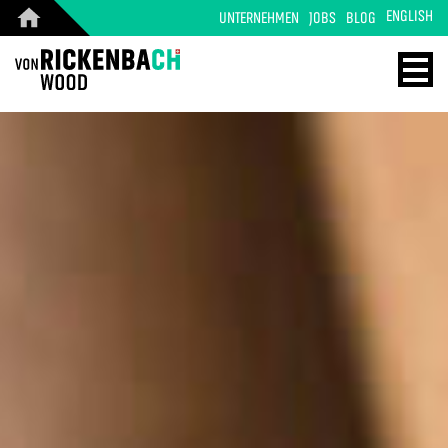
ENGLISH
UNTERNEHMEN
JOBS
BLOG
CORPORATE
WOOD
DESIGN
ENERGY
STARTSEITE
HOME
REFERENZEN
TECHNOLOGIE
PRODUKTE
REFERENZEN
ÜBER UNS
MASSIVHOLZ
TEAM
PRODUKTE
JOBS
KONTAKT
BLOG
KONTAKT