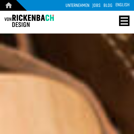
ENGLISH
UNTERNEHMEN
JOBS
BLOG
CORPORATE
WOOD
DESIGN
ENERGY
STARTSEITE
HOME
REFERENZEN
TECHNOLOGIE
PRODUKTE
REFERENZEN
ÜBER UNS
MASSIVHOLZ
TEAM
PRODUKTE
JOBS
KONTAKT
BLOG
KONTAKT