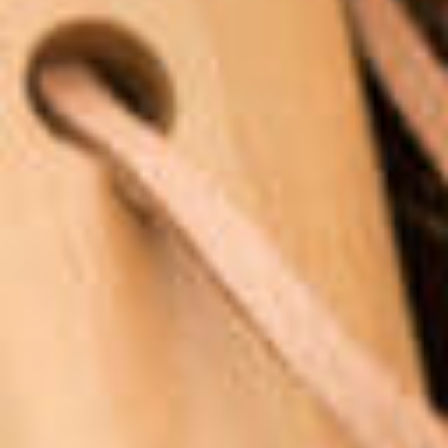
Jobs
Unternehmen
Blog
Jobs
Downloads & Presse
Downloads & Presse
Multimedia
Multimedia
Impressum
Impressum
Datenschutz
Datenschutz