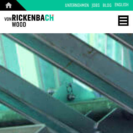
ENGLISH
UNTERNEHMEN
JOBS
BLOG
CORPORATE
WOOD
DESIGN
ENERGY
STARTSEITE
HOME
REFERENZEN
TECHNOLOGIE
PRODUKTE
REFERENZEN
ÜBER UNS
MASSIVHOLZ
TEAM
PRODUKTE
JOBS
KONTAKT
BLOG
KONTAKT