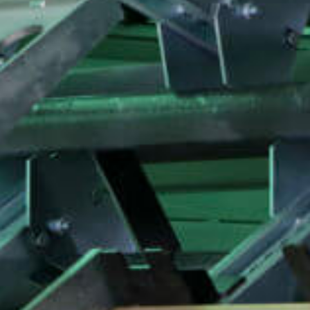
Jobs
Unternehmen
Blog
Jobs
Downloads & Presse
Downloads & Presse
Multimedia
Multimedia
Impressum
Impressum
Datenschutz
Datenschutz