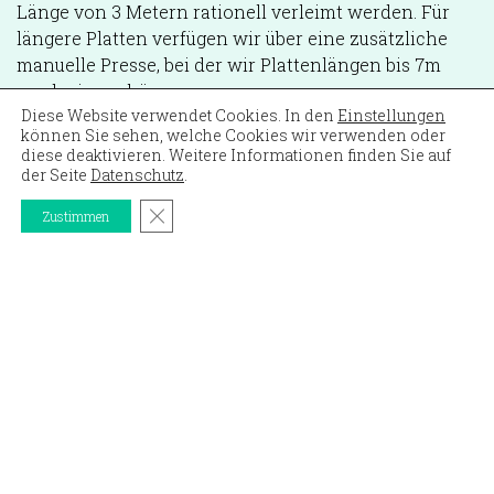
Länge von 3 Metern rationell verleimt werden. Für
längere Platten verfügen wir über eine zusätzliche
manuelle Presse, bei der wir Plattenlängen bis 7m
produzieren können.
Diese Website verwendet Cookies. In den
Einstellungen
Ganz nach unseren ökologischen Grundsätzen sind
können Sie sehen, welche Cookies wir verwenden oder
diese deaktivieren. Weitere Informationen finden Sie auf
unsere Leime frei von Formaldehyden,
der Seite
Datenschutz
.
geruchsneutral und eignen sich hervorragend für
GDPR Cookie-Banner schließen
Minergie-ECO-Bauten.
Zustimmen
PLATTENVERLEIMANLAGE ZUR HERSTELLUNG
VON MASSIVHOLZPLATTEN
Mit unserer halbautomatischen Plattenverleimanlage
können Massivholzplatten in Formaten bis zu 3050 ×
1130mm hergestellt werden. Der Bediener stellt die
Platten auf dem Rüsttisch zusammen, in gewünschter
Ausführung und Breite. Der automatische Einzug