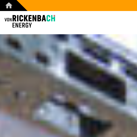
CORPORATE
STARTSEITE
REFERENZEN
PRODUKTE
ÜBER UNS
TEAM
JOBS
BLOG
KONTAKT