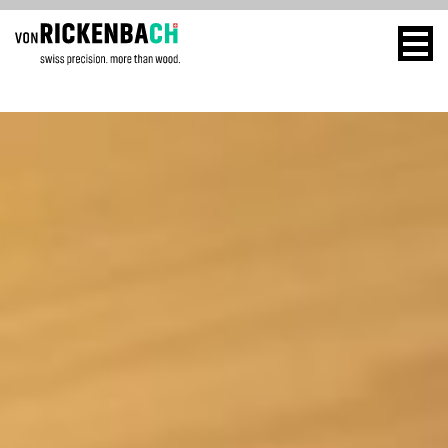
CORPORATE
WOOD
DESIGN
ENERGY
STARTSEITE
HOME
REFERENZEN
TECHNOLOGIE
PRODUKTE
REFERENZEN
ÜBER UNS
MASSIVHOLZ
TEAM
PRODUKTE
JOBS
KONTAKT
BLOG
KONTAKT
Jobs