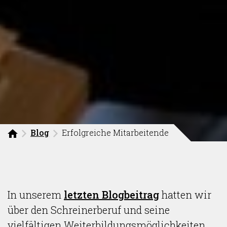
Blog
Erfolgreiche Mitarbeitende
In unserem
letzten Blogbeitrag
hatten wir
über den Schreinerberuf und seine
vielfältigen Weiterbildungsmöglichkeiten