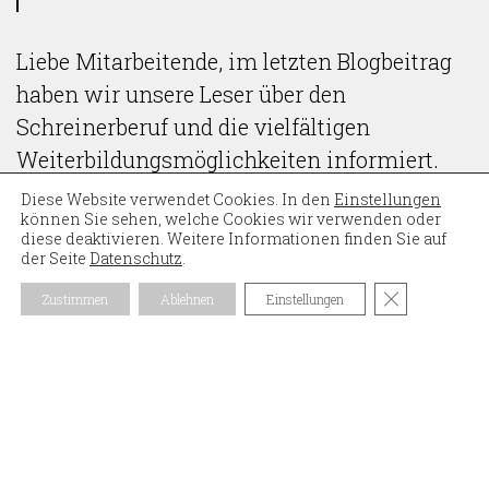
Liebe Mitarbeitende, im letzten Blogbeitrag
haben wir unsere Leser über den
Schreinerberuf und die vielfältigen
Weiterbildungsmöglichkeiten informiert.
Heute möchten wir etwas mehr dazu
Diese Website verwendet Cookies. In den
Einstellungen
können Sie sehen, welche Cookies wir verwenden oder
erfahren und haben euch deshalb zu diesem
diese deaktivieren. Weitere Informationen finden Sie auf
Interview eingeladen.
der Seite
Datenschutz
.
GDPR Cookie
Zustimmen
Ablehnen
Einstellungen
Ihr habt bei der Berufswahl (Grundausbildung) den
Beruf des Schreiners gewählt. Warum habt ihr euch
damals für den Beruf entschieden?
DK
: Meine Eltern haben ein Haus gebaut, als ich in
der Oberstufe war. Wir waren oft auf der Baustelle, um
den Baufortschritt zu beobachten. Die Arbeit des