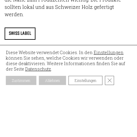
sollten lokal und aus Schweizer Holz gefertigt
werden.
SWISS LABEL
Diese Website verwendet Cookies. In den
Einstellungen
können Sie sehen, welche Cookies wir verwenden oder
diese deaktivieren. Weitere Informationen finden Sie auf
der Seite
Datenschutz
.
GDPR Cookie
MASSIVHOLZ EICHE
Zustimmen
Ablehnen
Einstellungen
Beide Accessoires, eine moderne
BADEWANNENABLAGE
und eine
RUNDE ABLAGE
für das Waschbecken, wurden aus massivem
Eichenholz hergestellt. Eiche eignet sich sehr gut für
den Nassbereich und ist zudem langlebig. Beide