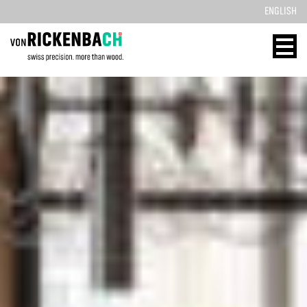
ENGLISH
CORPORATE
WOOD
DESIGN
ENERGY
STARTSEITE
HOME
REFERENZEN
TECHNOLOGIE
PRODUKTE
REFERENZEN
ÜBER UNS
MASSIVHOLZ
TEAM
PRODUKTE
JOBS
KONTAKT
BLOG
KONTAKT