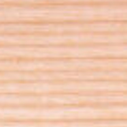
Jobs
Unternehmen
Blog
Jobs
Downloads & Presse
Downloads & Presse
Multimedia
Multimedia
Impressum
Impressum
Datenschutz
Datenschutz