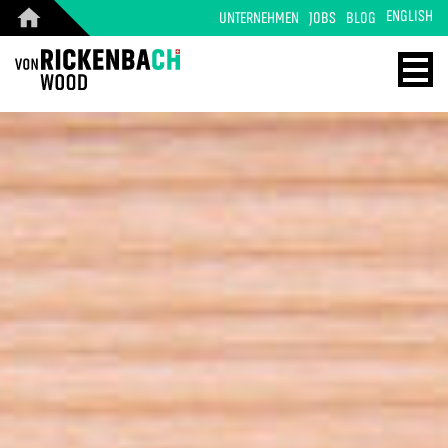
ENGLISH
UNTERNEHMEN
JOBS
BLOG
CORPORATE
WOOD
DESIGN
ENERGY
STARTSEITE
HOME
REFERENZEN
TECHNOLOGIE
PRODUKTE
REFERENZEN
ÜBER UNS
MASSIVHOLZ
TEAM
PRODUKTE
JOBS
KONTAKT
BLOG
KONTAKT