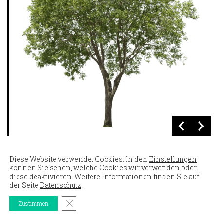
Diese Website verwendet Cookies. In den
Einstellungen
Durch seine auffällige dunklere Maserung ist das Holz
können Sie sehen, welche Cookies wir verwenden oder
sehr lebendig gezeichnet und wird oft für
diese deaktivieren. Weitere Informationen finden Sie auf
der Seite
Datenschutz
.
gestalterische Elemente, für Drechselarbeiten und im
Möbelbau verwendet.
GDPR Cookie-Banner schließen
Zustimmen