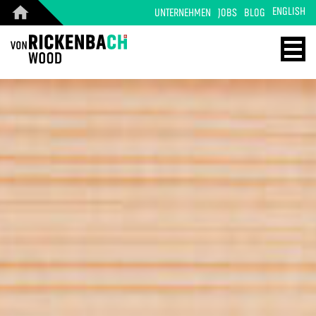
ENGLISH
UNTERNEHMEN
JOBS
BLOG
CORPORATE
WOOD
DESIGN
ENERGY
STARTSEITE
HOME
REFERENZEN
TECHNOLOGIE
PRODUKTE
REFERENZEN
ÜBER UNS
MASSIVHOLZ
TEAM
PRODUKTE
JOBS
KONTAKT
BLOG
KONTAKT