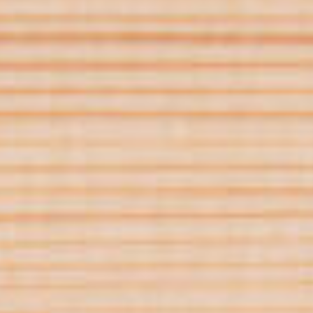
Jobs
Unternehmen
Blog
Jobs
Downloads & Presse
Downloads & Presse
Multimedia
Multimedia
Impressum
Impressum
Datenschutz
Datenschutz