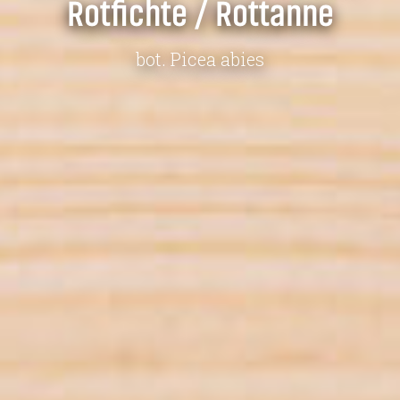
Rotfichte / Rottanne
bot. Picea abies