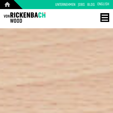
ENGLISH
UNTERNEHMEN
JOBS
BLOG
CORPORATE
WOOD
DESIGN
ENERGY
STARTSEITE
HOME
REFERENZEN
TECHNOLOGIE
PRODUKTE
REFERENZEN
ÜBER UNS
MASSIVHOLZ
TEAM
PRODUKTE
JOBS
KONTAKT
BLOG
KONTAKT