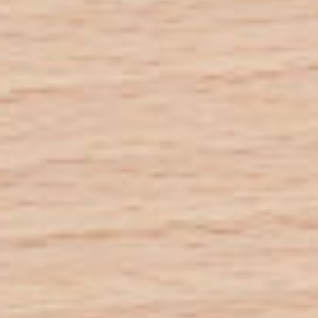
Jobs
Unternehmen
Blog
Jobs
Downloads & Presse
Downloads & Presse
Multimedia
Multimedia
Impressum
Impressum
Datenschutz
Datenschutz