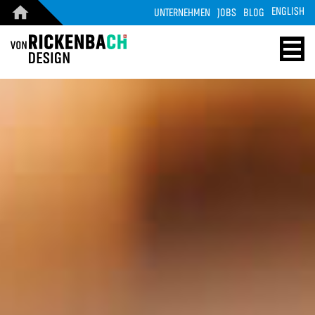
ENGLISH
UNTERNEHMEN
JOBS
BLOG
CORPORATE
WOOD
DESIGN
ENERGY
STARTSEITE
HOME
REFERENZEN
TECHNOLOGIE
PRODUKTE
REFERENZEN
ÜBER UNS
MASSIVHOLZ
TEAM
PRODUKTE
JOBS
KONTAKT
BLOG
KONTAKT