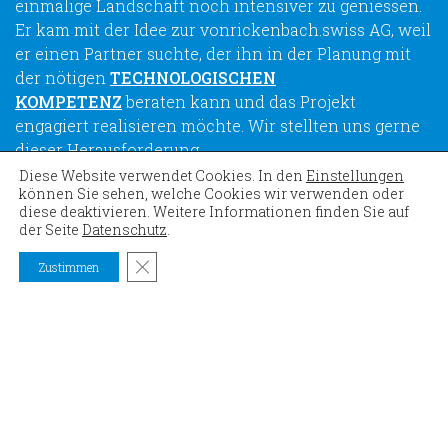
einmalige Landschaft noch intensiver zu geniessen.
Er kam mit der Idee zur vonrickenbach.swiss AG, weil
er einen Partner suchte, der ihn in der Planung mit
der nötigen
TECHNOLOGISCHEN
KOMPETENZ
beraten kann und das Projekt
engagiert realisieren möchte. Wir stellten uns gerne
dieser Herausforderung.
Diese Website verwendet Cookies. In den
Einstellungen
können Sie sehen, welche Cookies wir verwenden oder
diese deaktivieren. Weitere Informationen finden Sie auf
der Seite
Datenschutz
.
GDPR Cookie-Banner schließen
Zustimmen