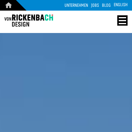
ENGLISH
UNTERNEHMEN
JOBS
BLOG
CORPORATE
WOOD
DESIGN
ENERGY
STARTSEITE
HOME
REFERENZEN
TECHNOLOGIE
PRODUKTE
REFERENZEN
ÜBER UNS
MASSIVHOLZ
TEAM
PRODUKTE
JOBS
KONTAKT
BLOG
KONTAKT