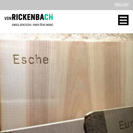
ENGLISH
CORPORATE
WOOD
DESIGN
ENERGY
STARTSEITE
HOME
REFERENZEN
TECHNOLOGIE
PRODUKTE
REFERENZEN
ÜBER UNS
MASSIVHOLZ
TEAM
PRODUKTE
JOBS
KONTAKT
BLOG
KONTAKT