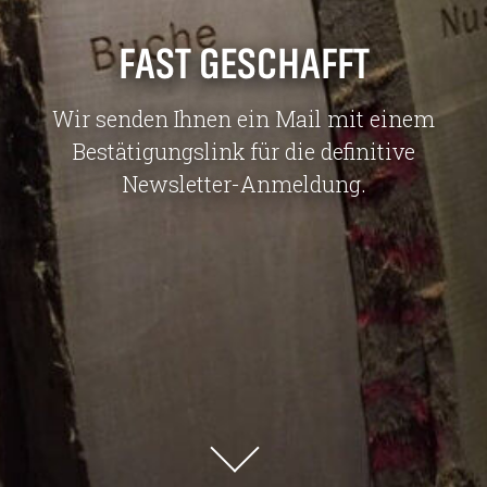
Jobs
Unternehmen
FAST GESCHAFFT
Blog
Jobs
Downloads & Presse
Downloads & Presse
Wir senden Ihnen ein Mail mit einem
Multimedia
Multimedia
Impressum
Bestätigungslink für die definitive
Impressum
Datenschutz
Newsletter-Anmeldung.
Datenschutz