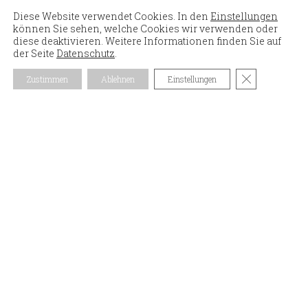
Diese Website verwendet Cookies. In den
Einstellungen
können Sie sehen, welche Cookies wir verwenden oder
diese deaktivieren. Weitere Informationen finden Sie auf
KONTAKT
der Seite
Datenschutz
.
Tel: +41 41 830 15 22
GDPR Cookie
Zustimmen
Ablehnen
Einstellungen
E-Mail: mail@vonrickenbach.swiss
BÜROÖFFNUNGSZEITEN
Mo – Fr
07.30 – 11.45 Uhr
13.00 – 17.00 Uhr
ADRESSE
vonrickenbach.swiss ag
Hauptstrasse 5
6436 Muotathal