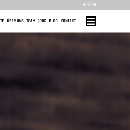
ENGLISH
TE
ÜBER UNS
TEAM
JOBS
BLOG
KONTAKT
ENERGY
HOME
TECHNOLOGIE
REFERENZEN
MASSIVHOLZ
PRODUKTE
KONTAKT