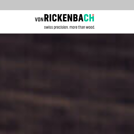
CORPORATE
W
STARTSEITE
REFERENZEN
PRODUKTE
ÜBER UNS
TEAM
JOBS
BLOG
KONTAKT